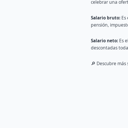
celebrar una ofer
Salario bruto:
Es 
pensión, impuestos
Salario neto:
Es e
descontadas todas
🔎 Descubre más s