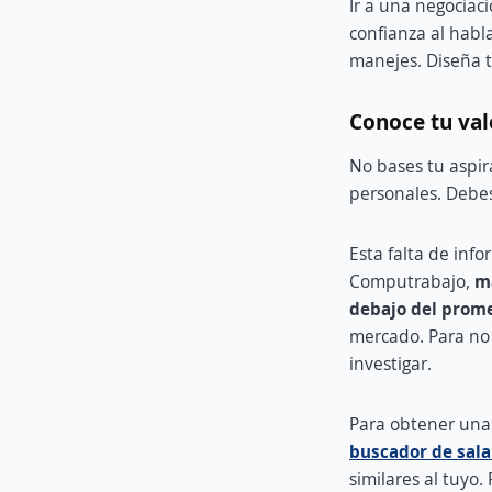
Ir a una negociac
confianza al habl
manejes. Diseña t
Conoce tu va
No bases tu aspir
personales. Debes
Esta falta de inf
Computrabajo,
má
debajo del prome
mercado. Para no 
investigar.
Para obtener una 
buscador de sal
similares al tuyo.