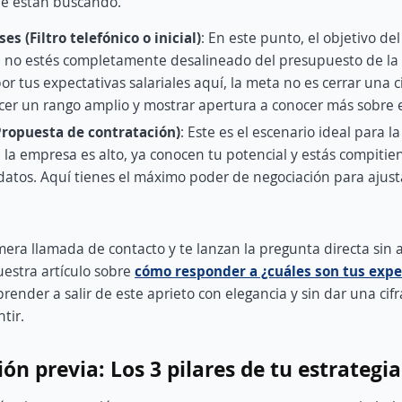
ue están buscando.
es (Filtro telefónico o inicial)
: En este punto, el objetivo del
e no estés completamente desalineado del presupuesto de la 
r tus expectativas salariales aquí, la meta no es cerrar una cif
cer un rango amplio y mostrar apertura a conocer más sobre el
(Propuesta de contratación)
: Este es el escenario ideal para l
e la empresa es alto, ya conocen tu potencial y estás compiti
atos. Aquí tienes el máximo poder de negociación para ajusta
imera llamada de contacto y te lanzan la pregunta directa sin 
estra artículo sobre
cómo responder a ¿cuáles son tus expe
render a salir de este aprieto con elegancia y sin dar una cif
tir.
ión previa: Los 3 pilares de tu estrategia