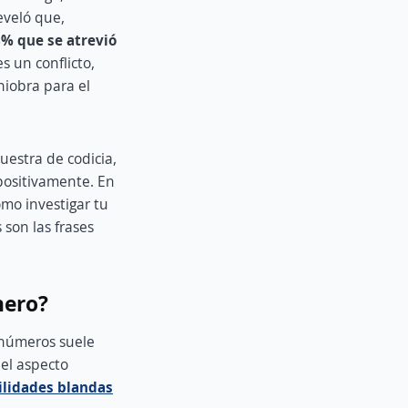
eveló que,
38% que se atrevió
s un conflicto,
niobra para el
estra de codicia,
positivamente. En
ómo investigar tu
 son las frases
nero?
e números suele
el aspecto
ilidades blandas