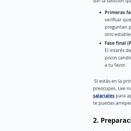
son la solución q
Primeras fas
verificar qu
preguntan po
sino estable
Fase final 
El interés d
pocos candid
a tu favor.
Si estás en la pr
preocupes. Lee nu
salariales
para ap
te puedas arrepen
2. Preparac