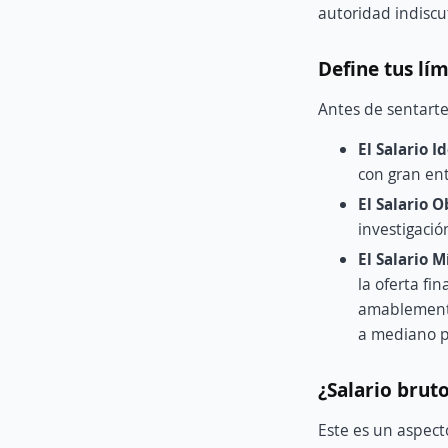
autoridad indiscut
Define tus lím
Antes de sentarte
El Salario I
con gran en
El Salario O
investigació
El Salario M
la oferta fi
amablemente
a mediano p
¿Salario bruto
Este es un aspect