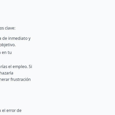
os clave:
ta de inmediato y
objetivo.
 en tu
rías el empleo. Si
hazarla
erar frustración
 el error de