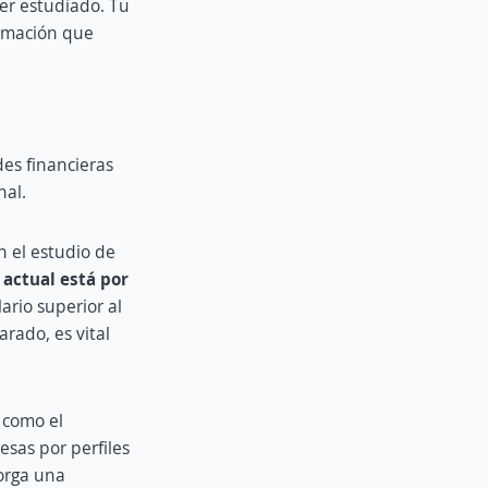
er estudiado. Tu
ormación que
des financieras
nal.
n el estudio de
 actual está por
ario superior al
rado, es vital
 como el
sas por perfiles
torga una