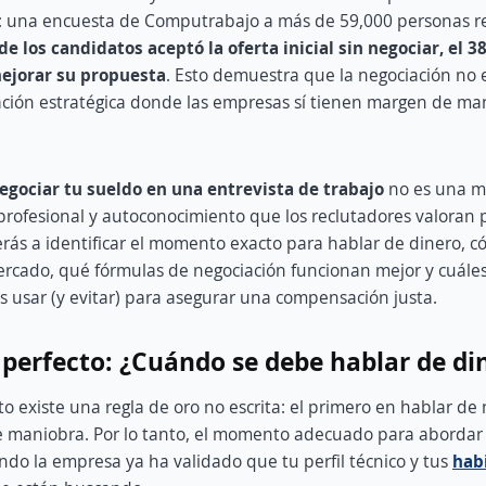
a: una encuesta de Computrabajo a más de 59,000 personas r
e los candidatos aceptó la oferta inicial sin negociar, el 
mejorar su propuesta
. Esto demuestra que la negociación no e
ción estratégica donde las empresas sí tienen margen de ma
gociar tu sueldo en una entrevista de trabajo
no es una mu
rofesional y autoconocimiento que los reclutadores valoran 
rás a identificar el momento exacto para hablar de dinero, c
mercado, qué fórmulas de negociación funcionan mejor y cuáles
 usar (y evitar) para asegurar una compensación justa.
g perfecto: ¿Cuándo se debe hablar de di
to existe una regla de oro no escrita: el primero en hablar d
 maniobra. Por lo tanto, el momento adecuado para abordar 
do la empresa ya ha validado que tu perfil técnico y tus
hab