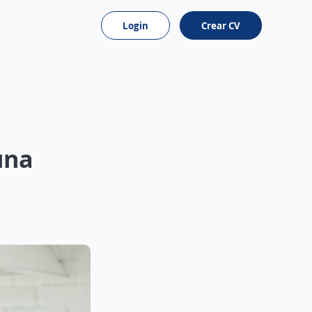
Login
Crear CV
una