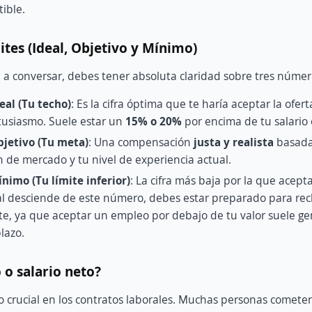
ible.
ites (Ideal, Objetivo y Mínimo)
 a conversar, debes tener absoluta claridad sobre tres númer
deal (Tu techo)
: Es la cifra óptima que te haría aceptar la ofer
tusiasmo. Suele estar un
15% o 20%
por encima de tu salario 
bjetivo (Tu meta)
: Una compensación
justa y realista
basada
n de mercado y tu nivel de experiencia actual.
ínimo (Tu límite inferior)
: La cifra más baja por la que acepta
nal desciende de este número, debes estar preparado para rec
, ya que aceptar un empleo por debajo de tu valor suele gen
lazo.
 o salario neto?
o crucial en los contratos laborales. Muchas personas cometen