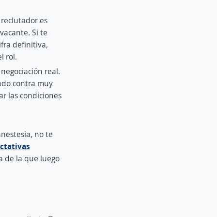
 reclutador es
vacante. Si te
ra definitiva,
 rol.
a negociación real.
endo contra muy
r las condiciones
anestesia, no te
ctativas
ra de la que luego