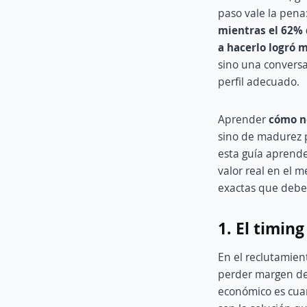
paso vale la pen
mientras el 62% d
a hacerlo logró 
sino una conversa
perfil adecuado.
Aprender
c
ómo ne
sino de madurez p
esta guía aprende
valor real en el 
exactas que debes
1. El timin
En el reclutamien
perder margen de
económico es cuan