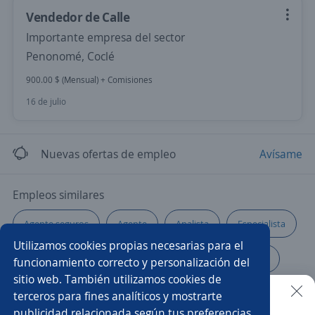
Vendedor de Calle
Importante empresa del sector
Penonomé, Coclé
900.00 $ (Mensual) + Comisiones
16 de julio
Nuevas ofertas de empleo
Avísame
Empleos similares
Agente seguros
Agente
Analista
Especialista
Utilizamos cookies propias necesarias para el
Administrativa
Auxiliar de almacén
Cocinero/a
funcionamiento correcto y personalización del
sitio web. También utilizamos cookies de
Asesor/a de ventas
Auxiliar
Diseñador/a grafico
terceros para fines analíticos y mostrarte
publicidad relacionada según tus preferencias.
Buscar es más fácil en la app