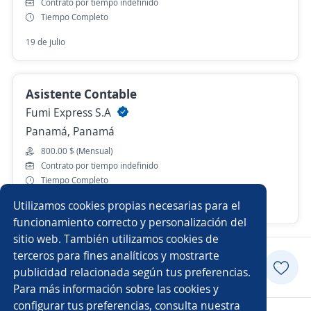
Contrato por tiempo indefinido
Tiempo Completo
19 de julio
Asistente Contable
Fumi Express S.A
Panamá, Panamá
800.00 $ (Mensual)
Contrato por tiempo indefinido
Tiempo Completo
Utilizamos cookies propias necesarias para el
Hace 3 días
funcionamiento correcto y personalización del
sitio web. También utilizamos cookies de
terceros para fines analíticos y mostrarte
Postularme
publicidad relacionada según tus preferencias.
Para más información sobre las cookies y
configurar tus preferencias, consulta nuestra