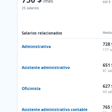
/mes
600 $
25 salarios
Salarios relacionados
Media 
728 
Administrativa
177 s
651 
Asistente administrativo
81 sa
627 
Oficinista
43 sa
765 
Asistente administrativo contable