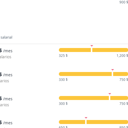
900 
salarial
$
/mes
325 $
1,200 
alarios
$
/mes
330 $
750 
larios
$
/mes
300 $
750 
larios
$
/mes
650 $
950 