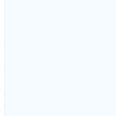
$
$
$
$
$