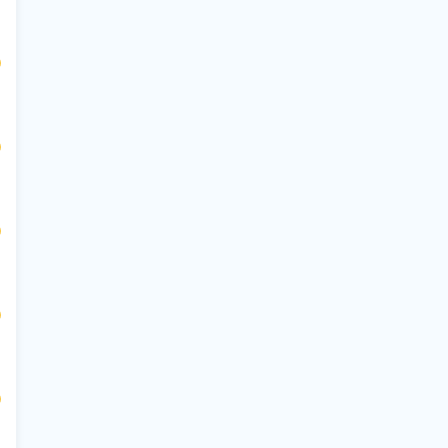
$
$
$
$
$