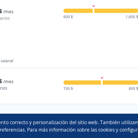
$
/mes
600 $
1,600 
larios
salarial
$
/mes
rios
700 $
800 
Copyright 2014 - 2026 DGNET LTD.
nto correcto y personalización del sitio web. También utilizam
Aviso legal
/
privacidad
referencias. Para más información sobre las cookies y configur