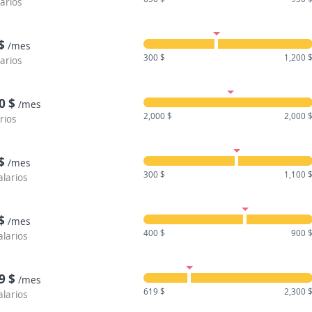
larios
$
/mes
300 $
1,200 
larios
0 $
/mes
2,000 $
2,000 
rios
$
/mes
300 $
1,100 
alarios
$
/mes
400 $
900 
alarios
9 $
/mes
619 $
2,300 
alarios