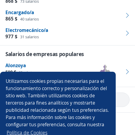
868 $
73 salarios
Encargado/a
865 $
40 salarios
Electromecánico/a
977 $
31 salarios
Salarios de empresas populares
Alonzoya
590 $
15 salarios
Empleos
Utilizamos cookies propias necesarias para el
funcionamiento correcto y personalización del
sitio web. También utilizamos cookies de
Volver a inicio
terceros para fines analíticos y mostrarte
publicidad relacionada según tus preferencias.
Para más información sobre las cookies y
Copyright 2014 - 2026 DGNET LTD.
configurar tus preferencias, consulta nuestra
Aviso legal
/
Privacidad
Política de Cookies