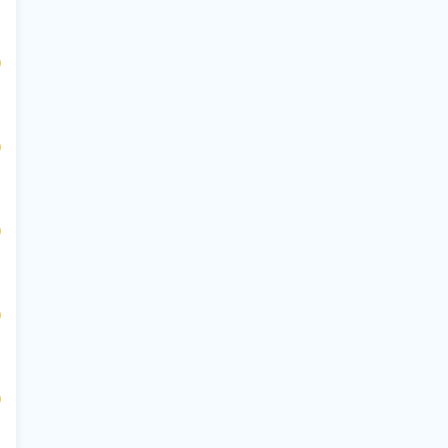
$
$
$
$
$