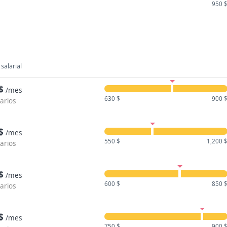
950 
salarial
$
/mes
630 $
900 
larios
$
/mes
550 $
1,200 
larios
$
/mes
600 $
850 
larios
$
/mes
750 $
900 