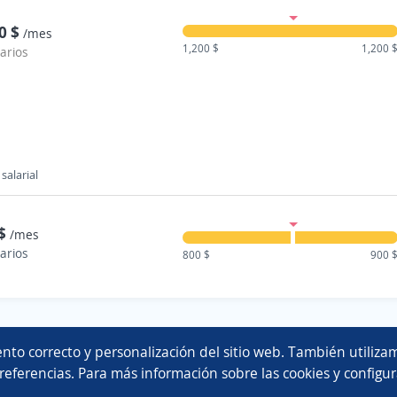
0 $
/mes
1,200 $
1,200 
larios
salarial
$
/mes
larios
800 $
900 
Copyright 2014 - 2026 DGNET LTD.
nto correcto y personalización del sitio web. También utilizam
Aviso legal
/
privacidad
referencias. Para más información sobre las cookies y configur