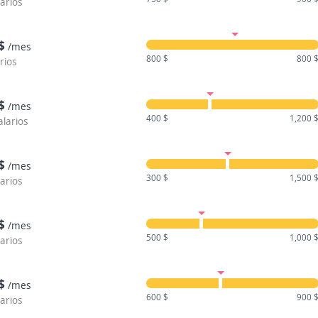
larios
$
/mes
800 $
800 
rios
$
/mes
400 $
1,200 
alarios
$
/mes
300 $
1,500 
larios
$
/mes
500 $
1,000 
larios
$
/mes
600 $
900 
larios