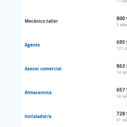
17 sa
800 
Mecánico taller
5 sala
695 
Agente
121 s
863 
Asesor comercial
74 sa
657 
Almacenista
58 sa
728 
Instalador/a
41 sa