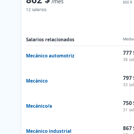
/mes
800 $
12 salarios
Salarios relacionados
Media 
777 
Mecánico automotriz
38 sa
797 
Mecánico
33 sa
750 
Mecánico/a
31 sa
867 
Mecánico industrial