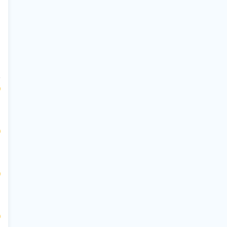
$
$
$
$
$