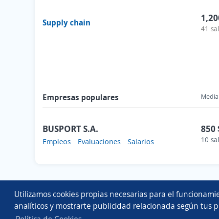
1,20
Supply chain
41 sa
Empresas populares
Media 
BUSPORT S.A.
850 
10 sa
Empleos
Evaluaciones
Salarios
Utilizamos cookies propias necesarias para el funcionamie
analíticos y mostrarte publicidad relacionada según tus p
Política de Cookies