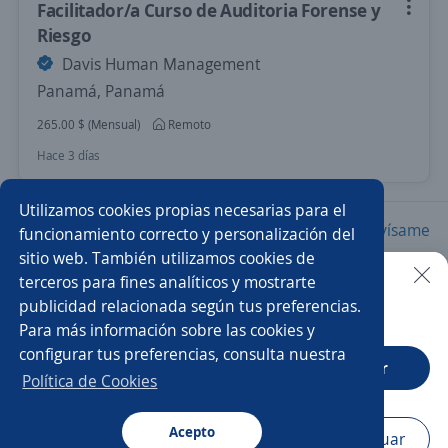
Facilitador/a Curso de Auditoria Forense y
Riesgo
Davis Human Management
Panamá, Panamá
265.00 $ (Mensual)
Remoto
Hace 3 días
Utilizamos cookies propias necesarias para el
Nuevas ofertas de empleo
Avísame
funcionamiento correcto y personalización del
sitio web. También utilizamos cookies de
terceros para fines analíticos y mostrarte
Empleos similares
publicidad relacionada según tus preferencias.
Buscar es más fácil en la app
Para más información sobre las cookies y
Asesor/a de ventas
Asesor/a de crédito
configurar tus preferencias, consulta nuestra
CT App
Abrir
Ejecutivo/a de ventas
Promotor/a asesor de venta
Política de Cookies
Analista
Asesor/a comercial
Analista contable
Acepto
Navegador
Continuar