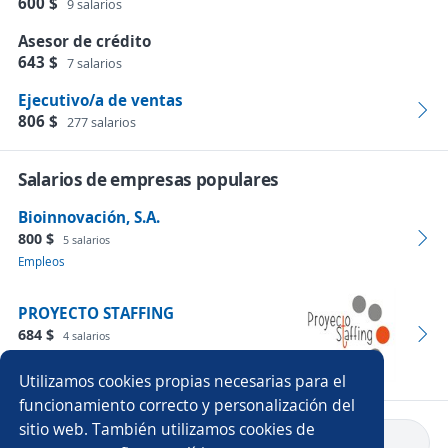
600 $
9 salarios
Asesor de crédito
643 $
7 salarios
Ejecutivo/a de ventas
806 $
277 salarios
Salarios de empresas populares
Bioinnovación, S.A.
800 $
5 salarios
Empleos
PROYECTO STAFFING
684 $
4 salarios
Empleos
Utilizamos cookies propias necesarias para el
funcionamiento correcto y personalización del
sitio web. También utilizamos cookies de
Volver a inicio