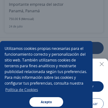
Importante empresa del sector
Panamá, Panamá
750.00 $ (Mensual)
24 de julio
Anterior
Siguiente
Utilizamos cookies propias necesarias para el
funcionamiento correcto y personalización del
sitio web. También utilizamos cookies de
Nuevas ofertas de empleo
Avísame
terceros para fines analíticos y mostrarte
publicidad relacionada según tus preferencias.
Buscar es más fácil en la app
Para más información sobre las cookies y
Empleos similares
configurar tus preferencias, consulta nuestra
CT App
Abrir
Técnico/a de mantenimiento
Especialista
Política de Cookies
Técnico/a
Acepto
Navegador
Continuar