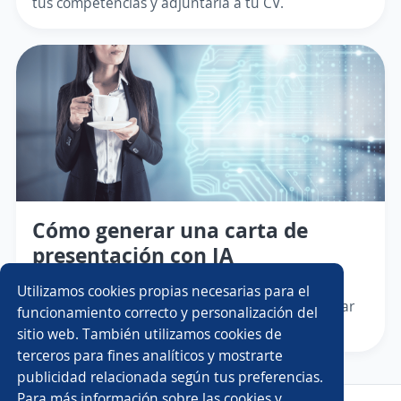
tus competencias y adjuntarla a tu CV.
Cómo generar una carta de
presentación con IA
Generar una carta de presentación con IA te
Utilizamos cookies propias necesarias para el
ahorrará tiempo y esfuerzo, y te permitirá ajustar
funcionamiento correcto y personalización del
tus habilidades a las vacantes.
sitio web. También utilizamos cookies de
terceros para fines analíticos y mostrarte
publicidad relacionada según tus preferencias.
Para más información sobre las cookies y